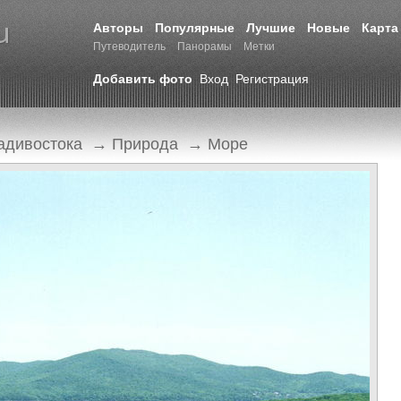
Авторы
Популярные
Лучшие
Новые
Карта
Путеводитель
Панорамы
Метки
Добавить фото
Вход
Регистрация
адивостока
→
Природа
→
Море