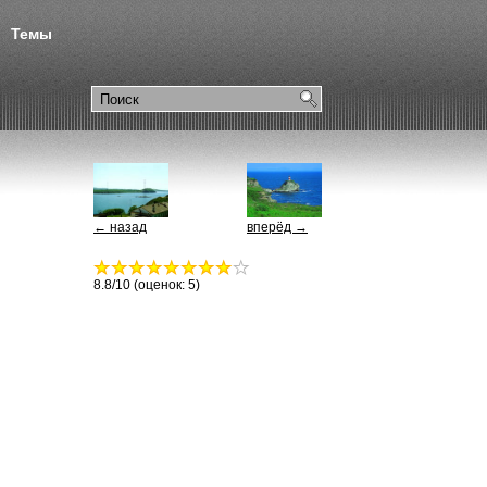
Темы
← назад
вперёд →
8.8
/10 (оценок:
5
)