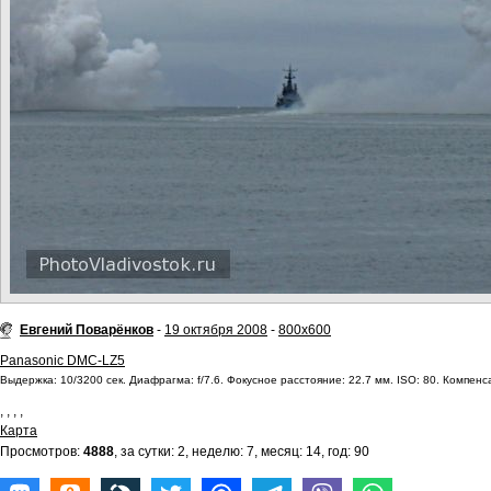
Евгений Поварёнков
-
19 октября 2008
-
800x600
Panasonic DMC-LZ5
Выдержка: 10/3200 сек. Диафрагма: f/7.6. Фокусное расстояние: 22.7 мм. ISO: 80. Компенса
,
,
,
,
Карта
Просмотров:
4888
, за сутки: 2, неделю: 7, месяц: 14, год: 90