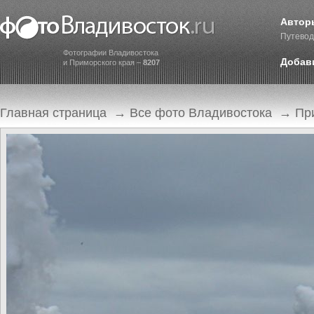
Автор
Путевод
Фотографии Владивостока
Добав
и Приморского края –
8207
Главная страница
→
Все фото Владивостока
→
Пр