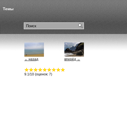
Темы
← назад
вперёд →
9.1
/10 (оценок:
7
)