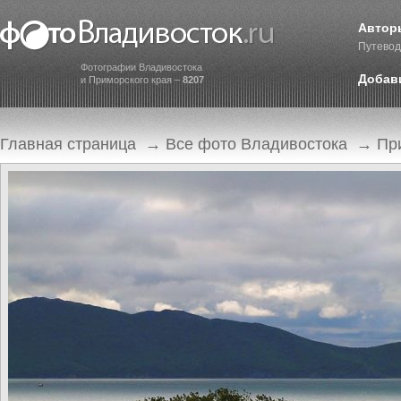
Автор
Путевод
Фотографии Владивостока
Добав
и Приморского края –
8207
Главная страница
→
Все фото Владивостока
→
Пр