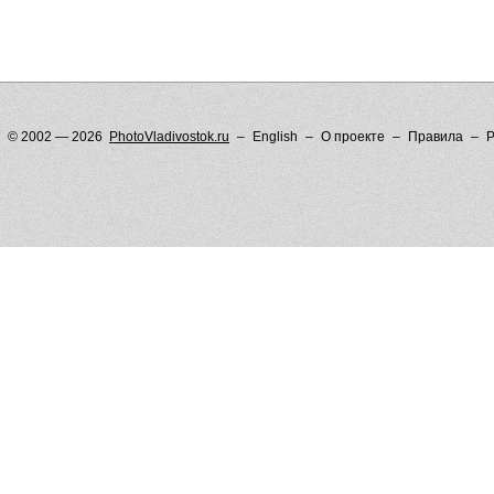
© 2002 — 2026
PhotoVladivostok.ru
English
О проекте
Правила
Р