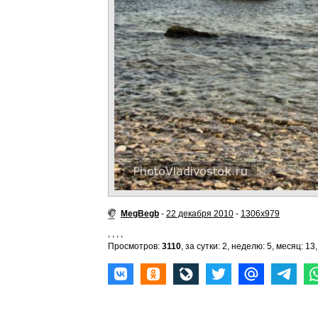
MegBegb
-
22 декабря 2010
-
1306x979
,
,
,
,
Просмотров:
3110
, за сутки: 2, неделю: 5, месяц: 13,