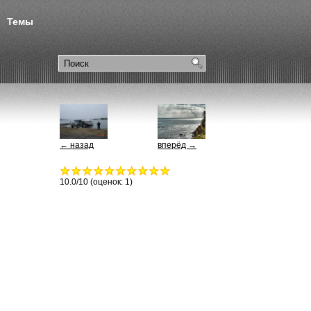
Темы
← назад
вперёд →
10.0
/10 (оценок:
1
)