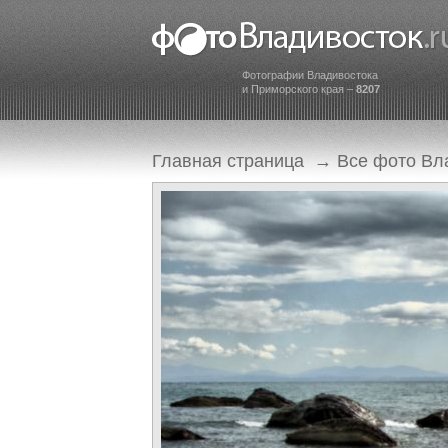
Фотографии Владивостока
и Приморского края –
8207
Главная страница
→
Все фото Вл