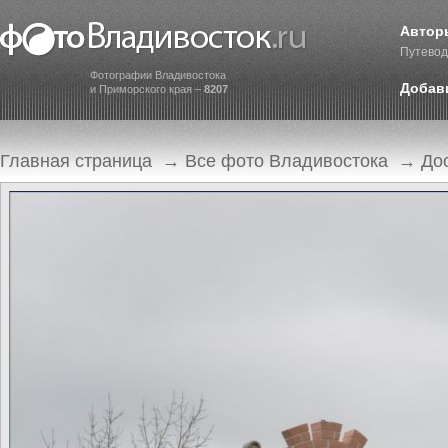
Автор
Путевод
Фотографии Владивостока
Добав
и Приморского края –
8207
Главная страница
→
Все фото Владивостока
→
До