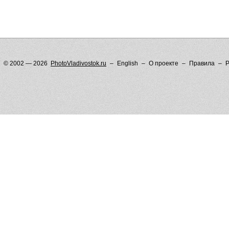
© 2002 — 2026
PhotoVladivostok.ru
English
О проекте
Правила
Р