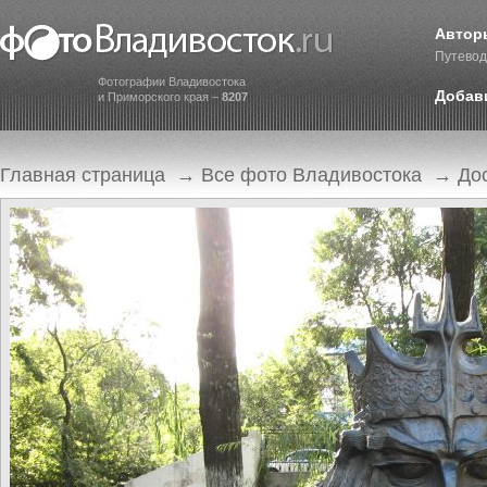
Автор
Путевод
Фотографии Владивостока
Добав
и Приморского края –
8207
Главная страница
→
Все фото Владивостока
→
До