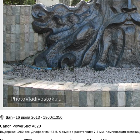
San
-
16 июля 2013
-
1800x1350
Canon PowerShot A620
Выдержка: 1/60 сек. Диафрагма: f/3.5. Фокусное расстояние: 7.3 мм. Компенсация экспозици