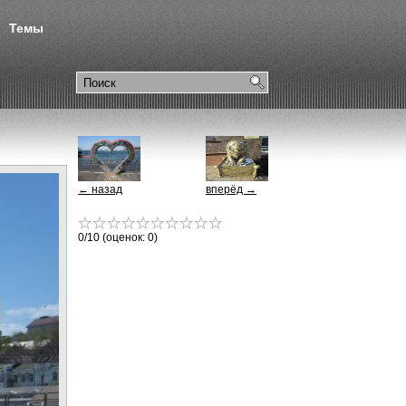
Темы
← назад
вперёд →
0
/10 (оценок:
0
)