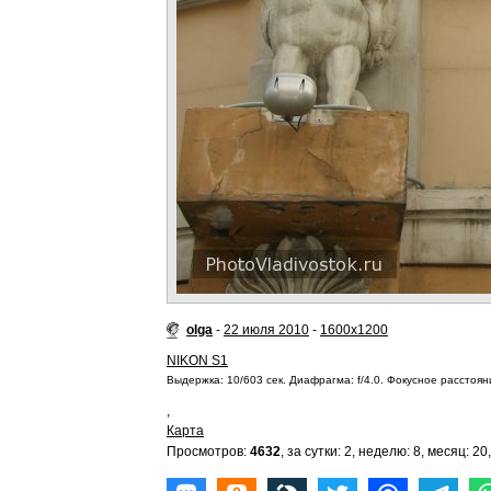
olga
-
22 июля 2010
-
1600x1200
NIKON S1
Выдержка: 10/603 сек. Диафрагма: f/4.0. Фокусное расстояни
,
Карта
Просмотров:
4632
, за сутки: 2, неделю: 8, месяц: 20,