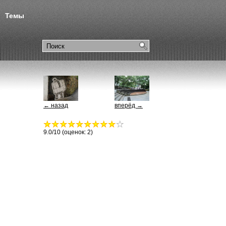
Темы
← назад
вперёд →
9.0
/10 (оценок:
2
)