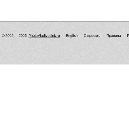
© 2002 — 2026
PhotoVladivostok.ru
English
О проекте
Правила
Р