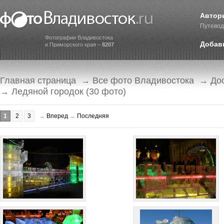
Автор
Путевод
Фотографии Владивостока
Добав
и Приморского края –
8207
Главная страница
→
Все фото Владивостока
→
До
→ Ледяной городок (30 фото)
1
2
3
→
Вперед
→
Последняя