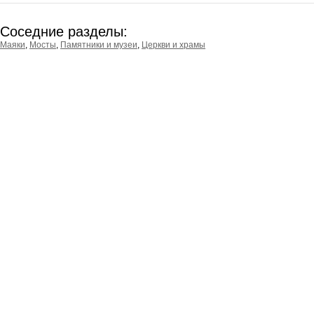
Соседние разделы:
Маяки
,
Мосты
,
Памятники и музеи
,
Церкви и храмы