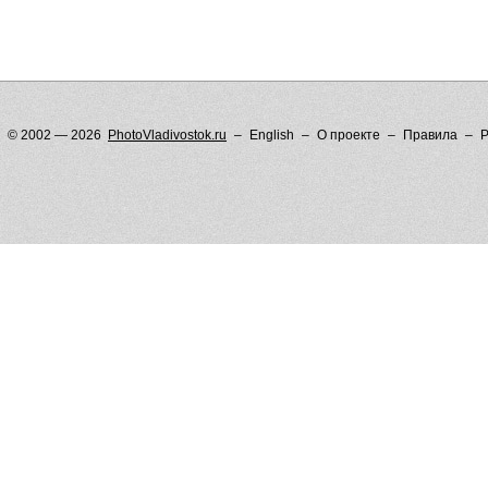
© 2002 — 2026
PhotoVladivostok.ru
English
О проекте
Правила
Р