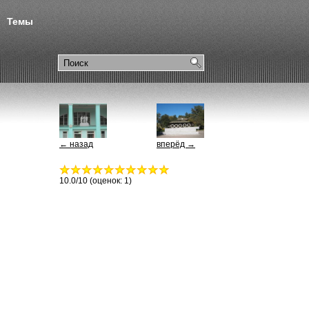
Темы
← назад
вперёд →
10.0
/10 (оценок:
1
)