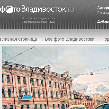
Автор
Путевод
Фотографии Владивостока
Добав
и Приморского края –
8207
Главная страница
→
Все фото Владивостока
→
Го