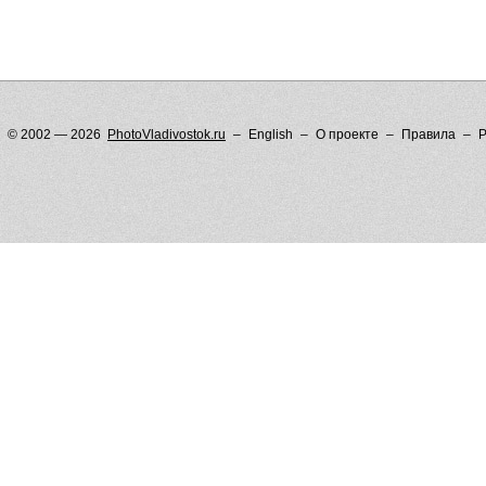
© 2002 — 2026
PhotoVladivostok.ru
English
О проекте
Правила
Р