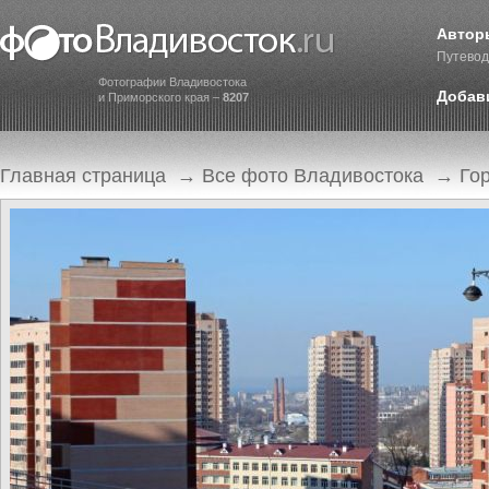
Автор
Путевод
Фотографии Владивостока
Добав
и Приморского края –
8207
Главная страница
→
Все фото Владивостока
→
Го