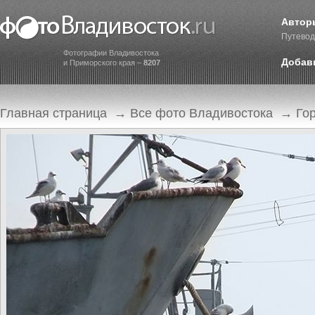
Автор
Путевод
Фотографии Владивостока
Добав
и Приморского края –
8207
Главная страница
→
Все фото Владивостока
→
Го