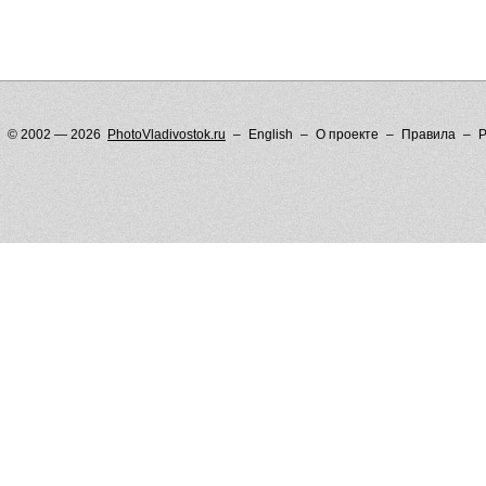
© 2002 — 2026
PhotoVladivostok.ru
English
О проекте
Правила
Р