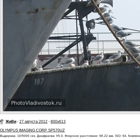
ЖиВи
-
27 августа 2012
-
800x613
OLYMPUS IMAGING CORP. SP570UZ
Выдержка: 10/5000 сек. Диафрагма: f/5.0. Фокусное расстояние: 66.22 мм. ISO: 64. Компенс