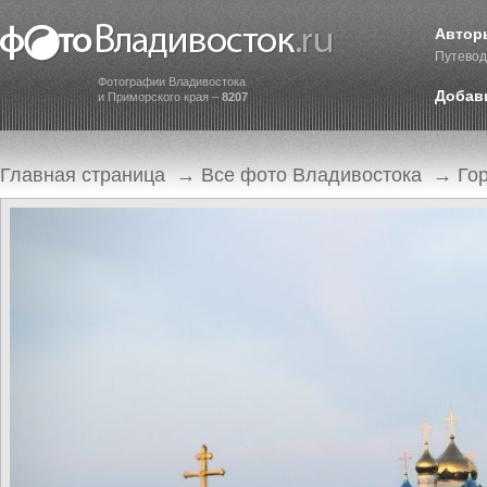
Автор
Путевод
Фотографии Владивостока
Добав
и Приморского края –
8207
Главная страница
→
Все фото Владивостока
→
Го