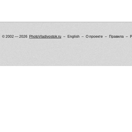
© 2002 — 2026
PhotoVladivostok.ru
English
О проекте
Правила
Р