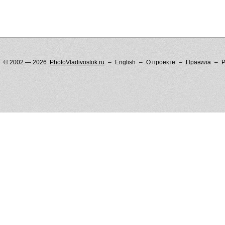
© 2002 — 2026
PhotoVladivostok.ru
English
О проекте
Правила
Р