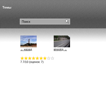
Темы
← назад
вперёд →
7.7
/10 (оценок:
7
)