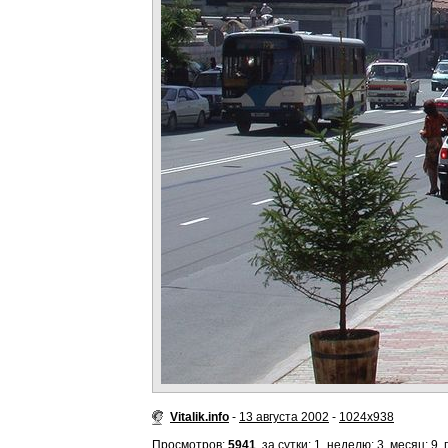
Vitalik.info
-
13 августа 2002
-
1024x938
Просмотров:
5941
, за сутки: 1, неделю: 3, месяц: 9, 