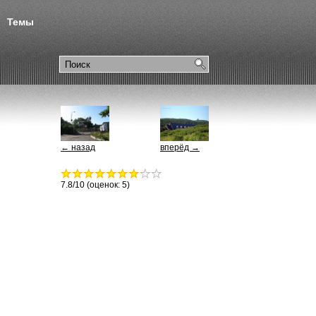
Темы
← назад
вперёд →
7.8
/10 (оценок:
5
)