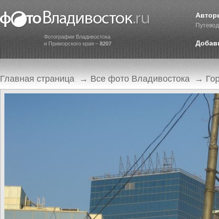
Автор
Путевод
Фотографии Владивостока
Добав
и Приморского края –
8207
Главная страница
→
Все фото Владивостока
→
Го