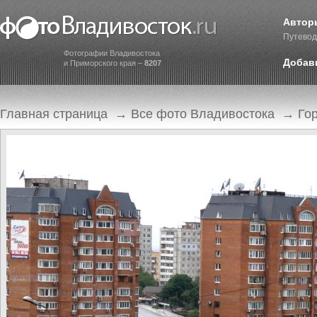
Автор
Путевод
Фотографии Владивостока
Добав
и Приморского края –
8207
Главная страница
→
Все фото Владивостока
→
Го