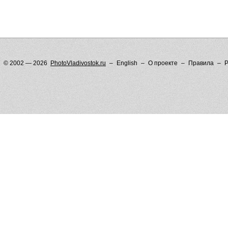
© 2002 — 2026
PhotoVladivostok.ru
English
О проекте
Правила
Р