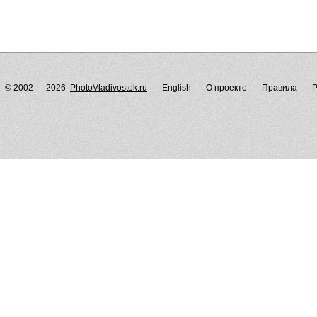
© 2002 — 2026
PhotoVladivostok.ru
English
О проекте
Правила
Р