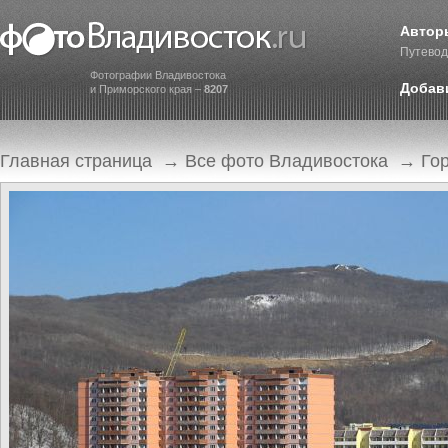
Автор
Путевод
Фотографии Владивостока
Добав
и Приморского края –
8207
Главная страница
→
Все фото Владивостока
→
Го