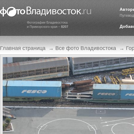
Автор
Путевод
Фотографии Владивостока
Добав
и Приморского края –
8207
Главная страница
→
Все фото Владивостока
→
Го