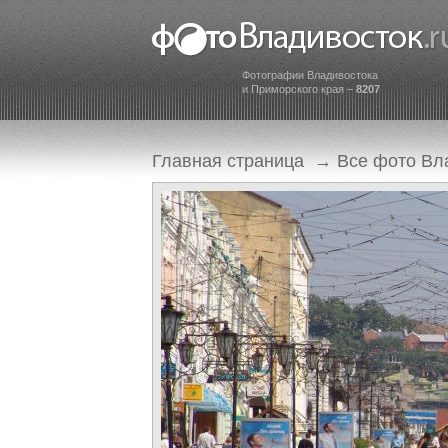
Фотографии Владивостока
и Приморского края –
8207
Главная страница
→
Все фото Вл