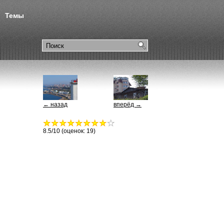
Темы
← назад
вперёд →
8.5
/10 (оценок:
19
)