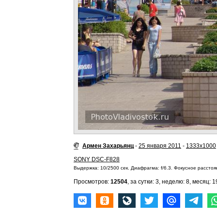
Армен Захарьянц
-
25 января 2011
-
1333x1000
SONY DSC-F828
Выдержка: 10/2500 сек. Диафрагма: f/6.3. Фокусное расстоян
Просмотров:
12504
, за сутки: 3, неделю: 8, месяц: 1