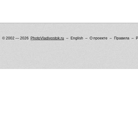
© 2002 — 2026
PhotoVladivostok.ru
English
О проекте
Правила
Р