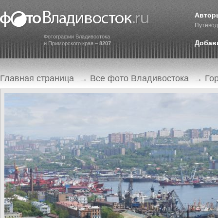
Автор
Путевод
Фотографии Владивостока
Добав
и Приморского края –
8207
Главная страница
→
Все фото Владивостока
→
Го