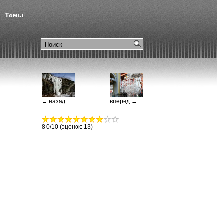
Темы
← назад
вперёд →
8.0
/10 (оценок:
13
)