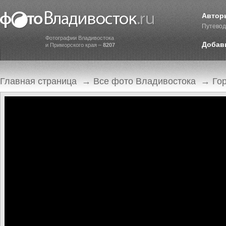
Автор
Путевод
Фотографии Владивостока
Добав
и Приморского края –
8207
Главная страница
→
Все фото Владивостока
→
Го