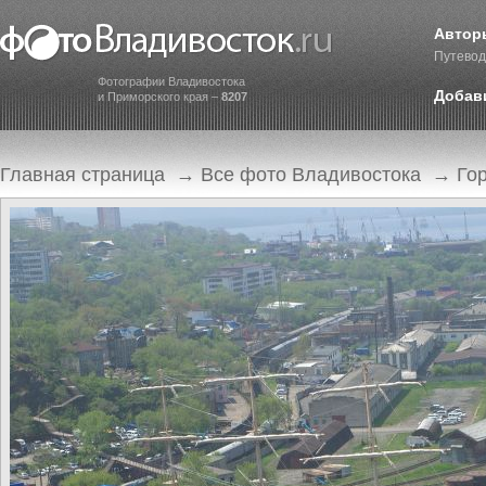
Автор
Путевод
Фотографии Владивостока
Добав
и Приморского края –
8207
Главная страница
→
Все фото Владивостока
→
Го