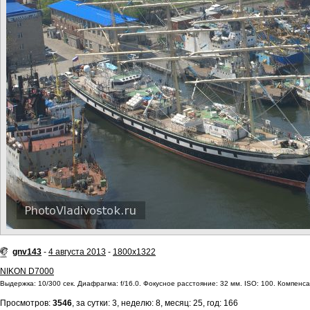
gnv143
-
4 августа 2013
-
1800x1322
NIKON D7000
Выдержка: 10/300 сек. Диафрагма: f/16.0. Фокусное расстояние: 32 мм. ISO: 100. Компенсац
Просмотров:
3546
, за сутки: 3, неделю: 8, месяц: 25, год: 166