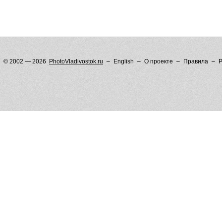
© 2002 — 2026
PhotoVladivostok.ru
English
О проекте
Правила
Р