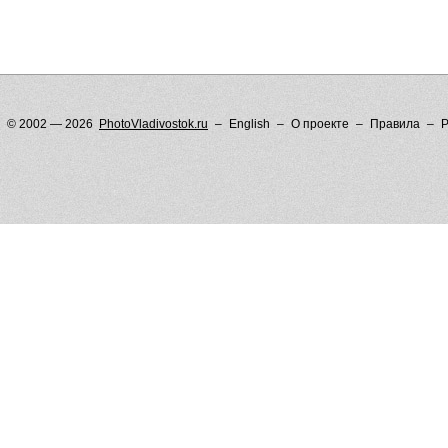
© 2002 — 2026
PhotoVladivostok.ru
English
О проекте
Правила
Р