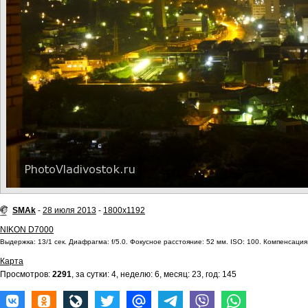
SMAk
-
28 июля 2013
-
1800x1192
NIKON D7000
Выдержка: 13/1 сек. Диафрагма: f/5.0. Фокусное расстояние: 52 мм. ISO: 100. Компенсация
Карта
Просмотров:
2291
, за сутки: 4, неделю: 6, месяц: 23, год: 145