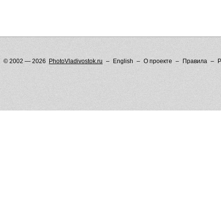
© 2002 — 2026
PhotoVladivostok.ru
English
О проекте
Правила
Р