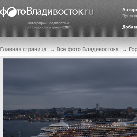
Автор
Путевод
Фотографии Владивостока
Добав
и Приморского края –
8207
Главная страница
→
Все фото Владивостока
→
Го