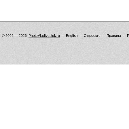
© 2002 — 2026
PhotoVladivostok.ru
English
О проекте
Правила
Р