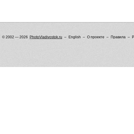
© 2002 — 2026
PhotoVladivostok.ru
English
О проекте
Правила
Р