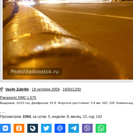
Vasily Zubrilin
-
19 октября 2009
-
1600x1200
Panasonic DMC-LS75
Выдержка: 10/10 сек. Диафрагма: f/2.8. Фокусное расстояние: 5.8 мм. ISO: 100. Компенсаци
,
,
,
Просмотров:
3304
, за сутки: 5, неделю: 8, месяц: 22, год: 142