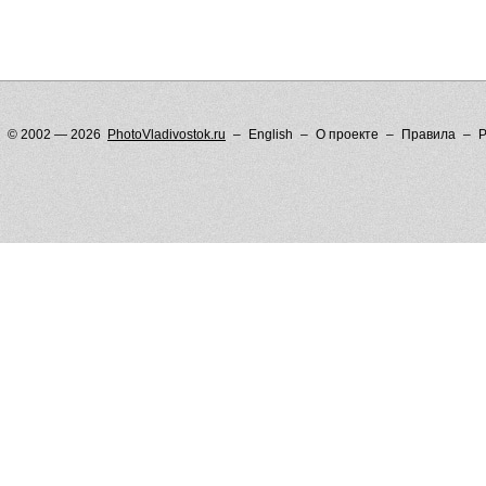
© 2002 — 2026
PhotoVladivostok.ru
English
О проекте
Правила
Р