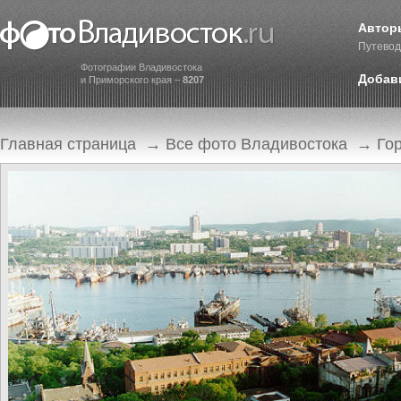
Автор
Путевод
Фотографии Владивостока
Добав
и Приморского края –
8207
Главная страница
→
Все фото Владивостока
→
Го