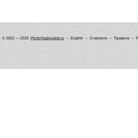
© 2002 — 2026
PhotoVladivostok.ru
English
О проекте
Правила
Р