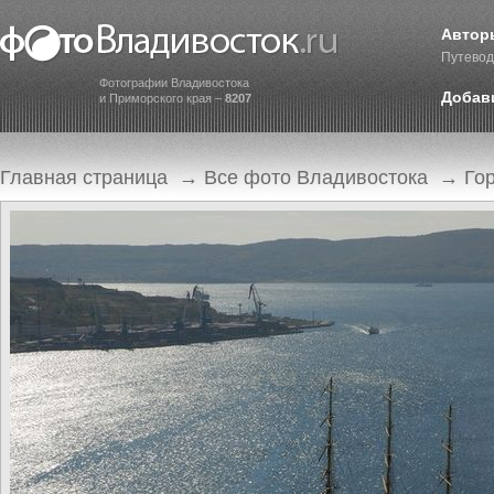
Автор
Путевод
Фотографии Владивостока
Добав
и Приморского края –
8207
Главная страница
→
Все фото Владивостока
→
Го