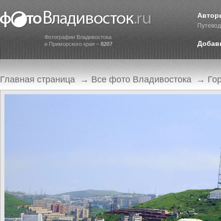
Автор
Путевод
Фотографии Владивостока
Добав
и Приморского края –
8207
Главная страница
→
Все фото Владивостока
→
Го