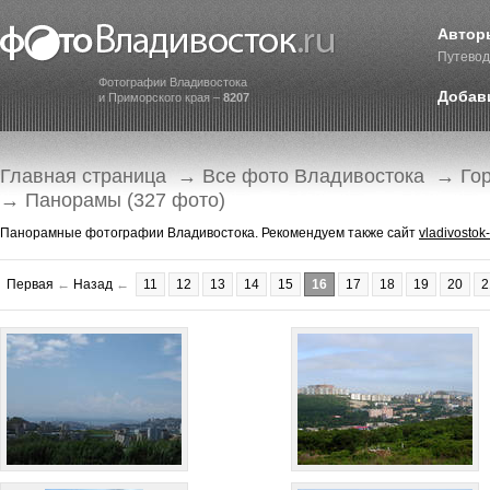
Автор
Путевод
Фотографии Владивостока
Добав
и Приморского края –
8207
Главная страница
→
Все фото Владивостока
→
Го
→ Панорамы (327 фото)
Панорамные фотографии Владивостока. Рекомендуем также сайт
vladivostok
Первая
←
Назад
←
11
12
13
14
15
16
17
18
19
20
2