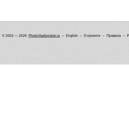
© 2002 — 2026
PhotoVladivostok.ru
English
О проекте
Правила
Р