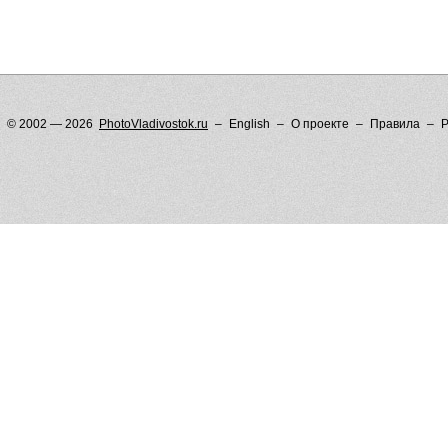
© 2002 — 2026
PhotoVladivostok.ru
English
О проекте
Правила
Р