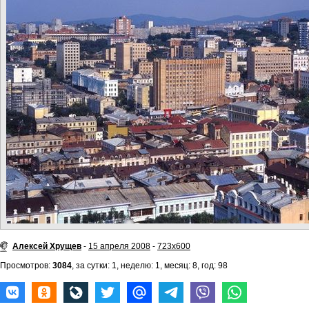
Алексей Хрущев
-
15 апреля 2008
-
723x600
Просмотров:
3084
, за сутки: 1, неделю: 1, месяц: 8, год: 98