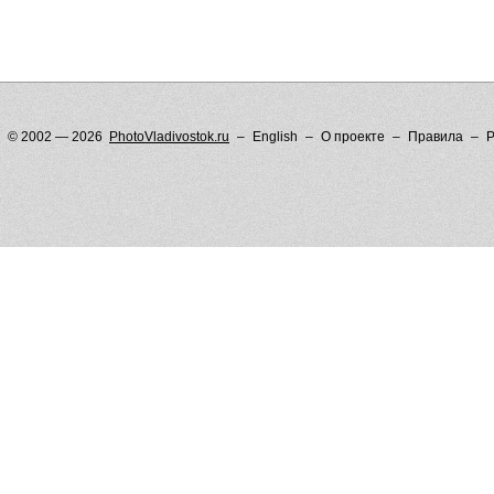
© 2002 — 2026
PhotoVladivostok.ru
English
О проекте
Правила
Р