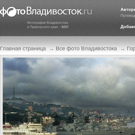
Автор
Путевод
Фотографии Владивостока
Добав
и Приморского края –
8207
Главная страница
→
Все фото Владивостока
→
Го