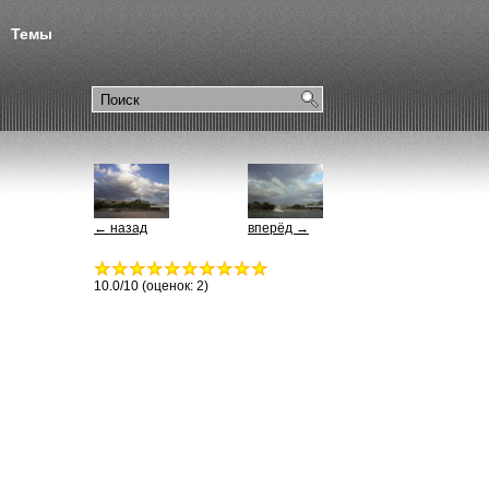
Темы
← назад
вперёд →
10.0
/10 (оценок:
2
)