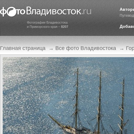
Автор
Путевод
Фотографии Владивостока
Добав
и Приморского края –
8207
Главная страница
→
Все фото Владивостока
→
Го