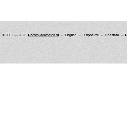
© 2002 — 2026
PhotoVladivostok.ru
English
О проекте
Правила
Р