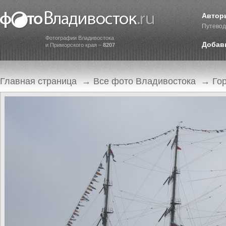
Автор
Путевод
Фотографии Владивостока
Добав
и Приморского края –
8207
Главная страница
→
Все фото Владивостока
→
Го