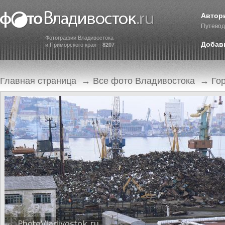
Автор
Путевод
Фотографии Владивостока
Добав
и Приморского края –
8207
Главная страница
→
Все фото Владивостока
→
Го