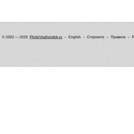
© 2002 — 2026
PhotoVladivostok.ru
English
О проекте
Правила
Р