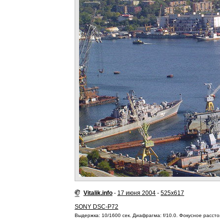
Vitalik.info
-
17 июня 2004
-
525x617
SONY DSC-P72
Выдержка: 10/1600 сек. Диафрагма: f/10.0. Фокусное расстоя