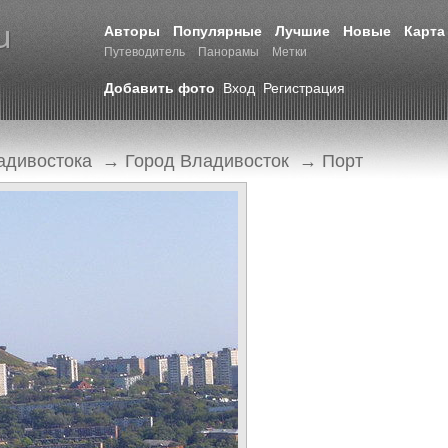
Авторы
Популярные
Лучшие
Новые
Карта
Путеводитель
Панорамы
Метки
Добавить фото
Вход
Регистрация
адивостока
→
Город Владивосток
→
Порт