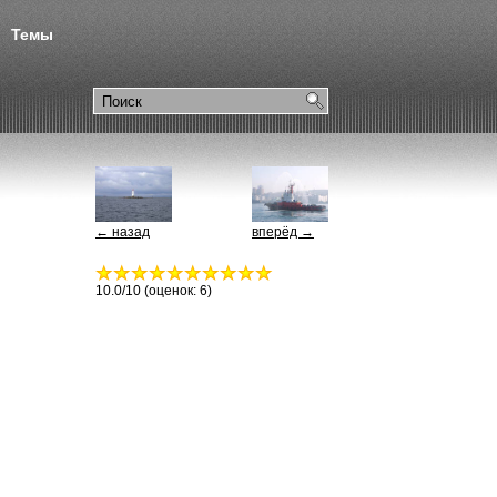
Темы
← назад
вперёд →
10.0
/10 (оценок:
6
)