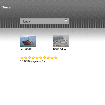
Темы
← назад
вперёд →
10.0
/10 (оценок:
1
)