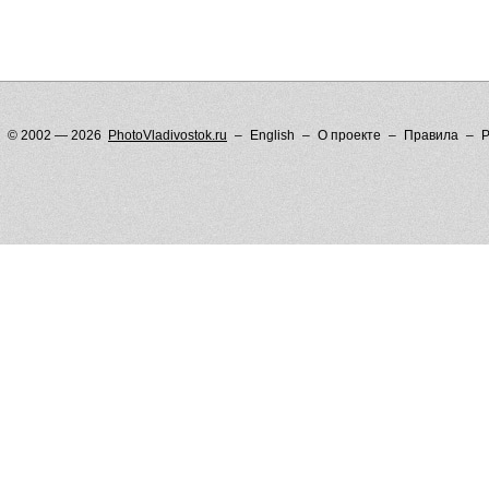
© 2002 — 2026
PhotoVladivostok.ru
English
О проекте
Правила
Р