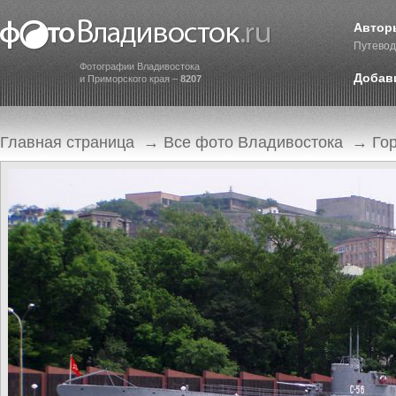
Автор
Путевод
Фотографии Владивостока
Добав
и Приморского края –
8207
Главная страница
→
Все фото Владивостока
→
Го