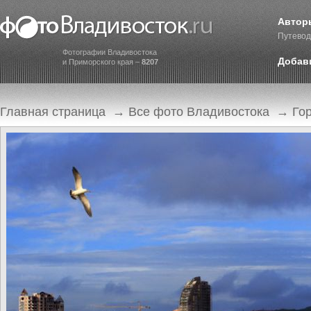
Автор
Путевод
Фотографии Владивостока
Добав
и Приморского края –
8207
Главная страница
→
Все фото Владивостока
→
Го