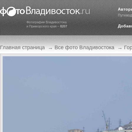
Автор
Путевод
Фотографии Владивостока
Добав
и Приморского края –
8207
Главная страница
→
Все фото Владивостока
→
Го