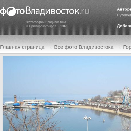
Автор
Путевод
Фотографии Владивостока
Добав
и Приморского края –
8207
Главная страница
→
Все фото Владивостока
→
Го