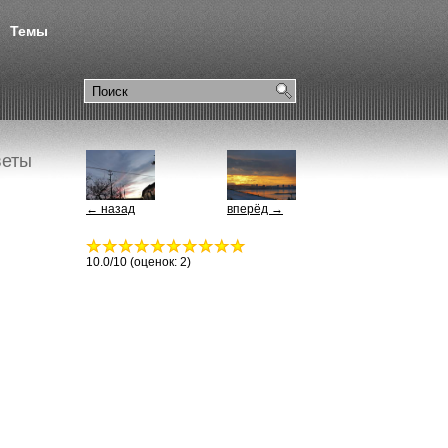
Темы
веты
← назад
вперёд →
10.0
/10 (оценок:
2
)